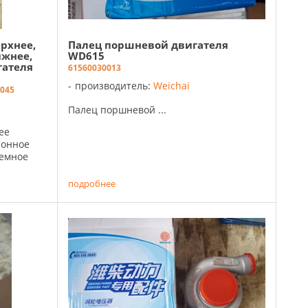
рхнее,
Палец поршневой двигателя
ижнее,
WD615
гателя
61560030013
производитель:
Weichai
045
Палец поршневой ...
ее
ионное
ъемное
подробнее