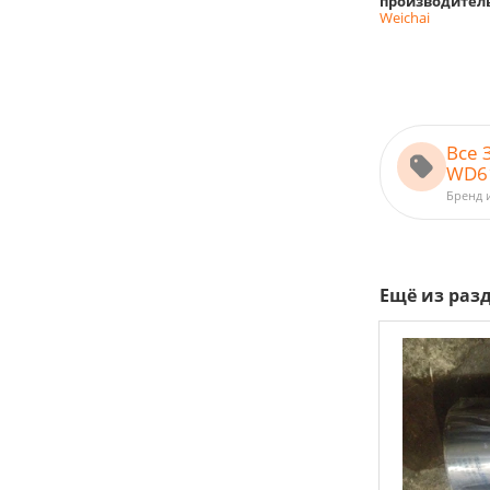
производител
Weichai
Все 
WD61
Бренд 
Ещё из раз