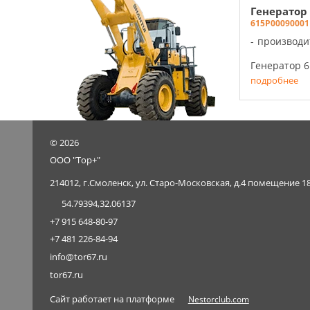
Генератор
615P00090001
производи
Генератор 6
подробнее
©
2026
ООО "Тор+"
214012, г.Смоленск, ул. Старо-Московская, д.4 помещение 1
54.79394,32.06137
+7 915 648-80-97
+7 481 226-84-94
info@tor67.ru
tor67.ru
Сайт работает на платформе
Nestorclub.com