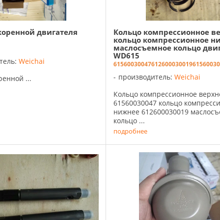
оренной двигателя
Кольцо компрессионное ве
кольцо компрессионное н
маслосъемное кольцо дви
WD615
тель:
Weichai
61560030047
612600030019
61560030
производитель:
Weichai
енной ...
Кольцо компрессионное верхн
61560030047 кольцо компресс
нижнее 612600030019 маслос
кольцо ...
подробнее