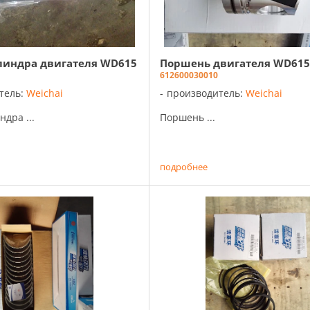
линдра двигателя WD615
Поршень двигателя WD615
612600030010
тель:
Weichai
производитель:
Weichai
дра ...
Поршень ...
подробнее