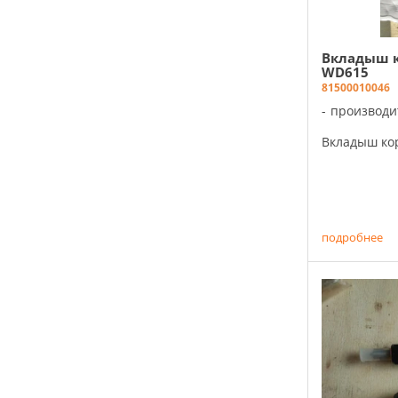
Вкладыш к
WD615
81500010046
производи
Вкладыш кор
подробнее