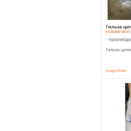
Гильза ци
612630010015
производи
Гильза цилин
подробнее