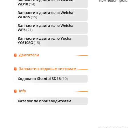
Комплект прок
WD10
14
Запчасти к двигателю Weichai
WD615
15
Запчасти к двигателю Weichai
WP6
21
Запчасти к двигателю Yuchai
YC6108G
15
Двигатели
Запчасти к ходовым системам
Ходовая к Shantui SD16
10
Info
Каталог по производителям