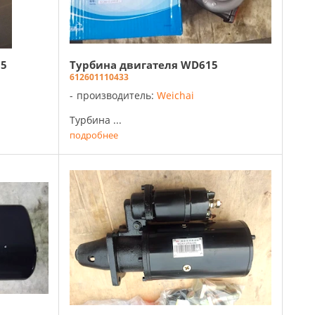
15
Турбина двигателя WD615
612601110433
производитель:
Weichai
Турбина ...
подробнее