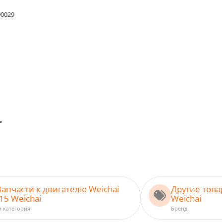
90029
ь
Запчасти к двигателю Weichai
Другие тов
5 Weichai
Weichai
и категория
Бренд