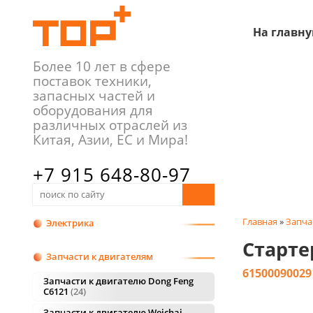
На главн
Более 10 лет в сфере
поставок техники,
запасных частей и
оборудования для
различных отраслей из
Китая, Азии, ЕС и Мира!
+7 915 648-80-97
+7 481 226-84-94
Главная
»
Запча
Электрика
Старте
Запчасти к двигателям
61500090029
Запчасти к двигателю Dong Feng
C6121
24
Запчасти к двигателю Weichai