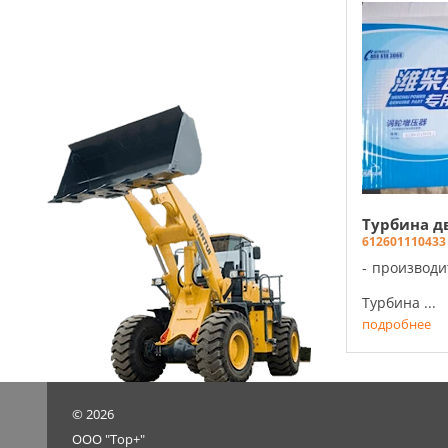
Турбина д
612601110433
производи
Турбина ...
подробнее
©
2026
ООО "Тор+"