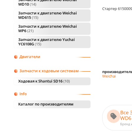
WD10
14
Стартер 615000
Запчасти к двигателю Weichai
WD615
15
Запчасти к двигателю Weichai
WP6
21
Запчасти к двигателю Yuchai
YC6108G
15
Двигатели
Запчасти к ходовым системам
производител
Weichai
Ходовая к Shantui SD16
10
Info
Каталог по производителям
Все 
WD61
Бренд 