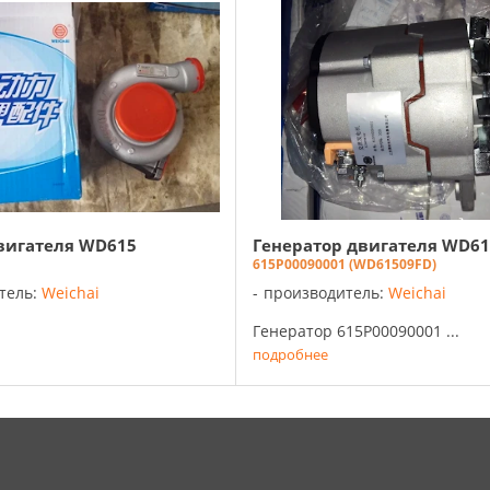
вигателя WD615
Генератор двигателя WD61
615P00090001 (WD61509FD)
тель:
Weichai
производитель:
Weichai
Генератор 615P00090001 ...
подробнее