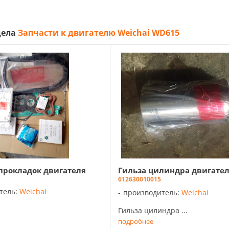
дела
Запчасти к двигателю Weichai WD615
прокладок двигателя
Гильза цилиндра двигате
612630010015
тель:
Weichai
производитель:
Weichai
Гильза цилиндра ...
подробнее