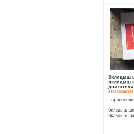
Вкладыш 
вкладыш 
двигателя
61560030033
6
производи
Вкладыш ша
Вкладыш ша