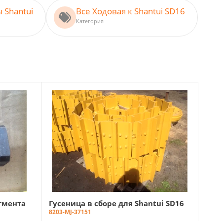
 Shantui
Все Ходовая к Shantui SD16
Категория
гмента
Гусеница в сборе для Shantui SD16
8203-MJ-37151