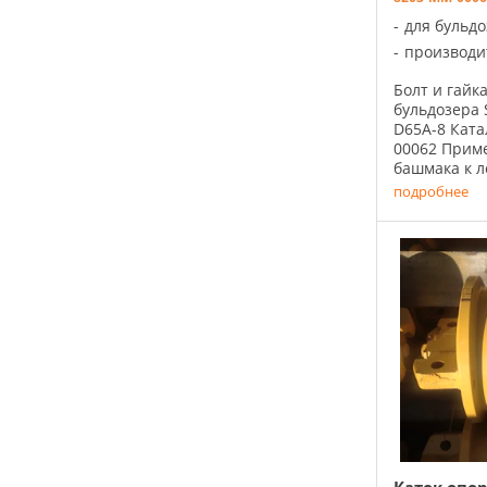
для бульд
производи
Болт и гайк
бульдозера 
D65A-8 Кат
00062 Прим
башмака к ле
подробнее