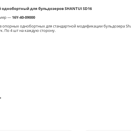
 однобортный для бульдозеров SHANTUI SD16
омер —
16Y-40-09000
в опорных однобортных для стандартной модификации бульдозера Sha
ук. По 4 шт на каждую сторону.
ь