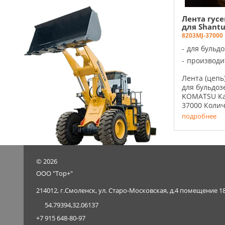
Лента гус
для Shantu
8203MJ-37000
для бульд
производи
Лента (цепь
для бульдоз
KOMATSU Ка
37000 Количе
подробнее
©
2026
ООО "Тор+"
214012, г.Смоленск, ул. Старо-Московская, д.4 помещение 1
54.79394,32.06137
+7 915 648-80-97