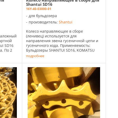
ля
Колесо направляющее в сборе для
Shantui SD16
16Y-40-03000-01
для бульдозера
производитель:
Shantui
Колесо направляющее в сборе
таложный
(ленивец) используется для
артной
направления звена гусеничной цепи и
ui SD16
гусеничного хода. Применяемость:
. По 2
Бульдозеры SHANTUI SD16, KOMATSU
D65A Каталожный номер: ...
подробнее