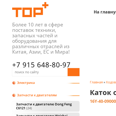
На главн
Более 10 лет в сфере
поставок техники,
запасных частей и
оборудования для
различных отраслей из
Китая, Азии, ЕС и Мира!
+7 915 648-80-97
+7 481 226-84-94
Главная
»
Ходов
Электрика
Каток 
Запчасти к двигателям
16Y-40-09000
Запчасти к двигателю Dong Feng
C6121
24
Запчасти к двигателю Weichai