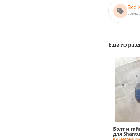
Все 
Бренд 
Ещё из раз
Болт и га
для Shantu
8203-MM-0006