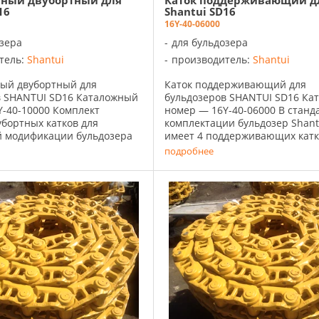
рный двубортный для
Каток поддерживающий д
16
Shantui SD16
16Y-40-06000
озера
для бульдозера
тель:
Shantui
производитель:
Shantui
ный двубортный для
Каток поддерживающий для
в SHANTUI SD16 Каталожный
бульдозеров SHANTUI SD16 Ка
-40-10000 Комплект
номер — 16Y-40-06000 В станд
бортных катков для
комплектации бульдозер Shant
й модификации бульдозера
имеет 4 поддерживающих катка
 состоит из 4 штук. По 2 шт
штуки с каждой ...
подробнее
.