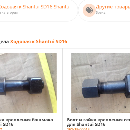
Ходовая к Shantui SD16 Shantui
Другие товары
и категория
Бренд
дела
Ходовая к Shantui SD16
йка крепления башмака
Болт и гайка крепления се
i SD16
для Shantui SD16
2
16Y-18-00013