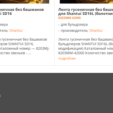
еничная без башмаков
Лента гусеничная без баш
i SD16
для Shantui SD16L (болотни
8203MM-42000
озера
для бульдозера
тель:
Shantui
производитель:
Shantui
) гусеничная без башмаков
Лента гусеничная без башмако
еров SHANTUI SD16,
бульдозеров SHANTUI SD16L (б
таложный номер — 8203MJ-
модификация) Каталожный ном
ство звеньев - ...
8203MM-42000 Количество звень
подробнее
8