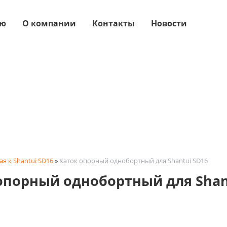
ую
О компании
Контакты
Новости
ая к Shantui SD16
»
Каток опорный однобортный для Shantui SD16
опорный однобортный для Shan