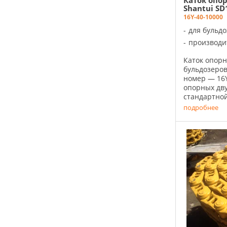
Каток опо
Shantui SD
16Y-40-10000
для бульд
производи
Каток опор
бульдозеро
номер — 16Y
опорных дву
стандартно
Shantui SD16
подробнее
на каждую ..