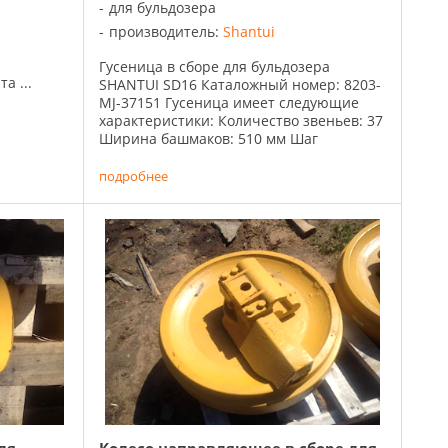
для бульдозера
производитель:
Shantui
Гусеница в сборе для бульдозера
а ...
SHANTUI SD16 Каталожный номер: 8203-
MJ-37151 Гусеница имеет следующие
характеристики: Количество звеньев: 37
Ширина башмаков: 510 мм Шаг
гусеничной ленты: 203,2 мм Одинарный
грунтозацеп Гусеница состоит из:
подробнее
Башмак ...