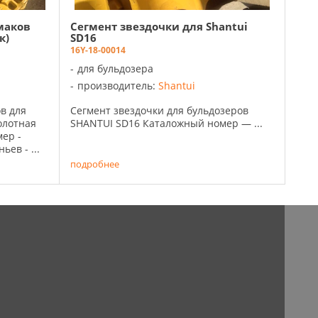
маков
Сегмент звездочки для Shantui
к)
SD16
16Y-18-00014
для бульдозера
производитель:
Shantui
в для
Сегмент звездочки для бульдозеров
олотная
SHANTUI SD16 Каталожный номер — ...
ер -
ев - ...
подробнее