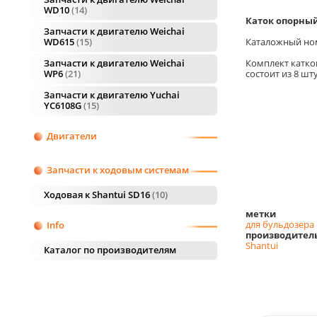
WD10
14
Каток опорный
Запчасти к двигателю Weichai
Каталожный н
WD615
15
Комплект катко
Запчасти к двигателю Weichai
состоит из 8 шт
WP6
21
Запчасти к двигателю Yuchai
YC6108G
15
Двигатели
Запчасти к ходовым системам
Ходовая к Shantui SD16
10
метки
для бульдозера
Info
производител
Shantui
Каталог по производителям