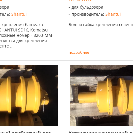
озера
для бульдозера
тель:
Shantui
производитель:
Shantui
а крепления башмака
Болт и гайка крепления сегмент
SHANTUI SD16, Komatsu
аложные номер - 8203-MM-
еняется для крепления
нте ...
подробнее