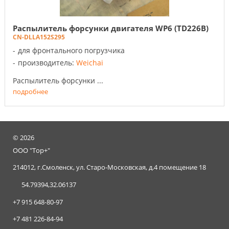
Распылитель форсунки двигателя WP6 (TD226B)
CN-DLLA152S295
для фронтального погрузчика
производитель:
Weichai
Распылитель форсунки ...
подробнее
©
2026
ООО "Тор+"
214012, г.Смоленск, ул. Старо-Московская, д.4 помещение 18
54.79394,32.06137
+7 915 648-80-97
+7 481 226-84-94