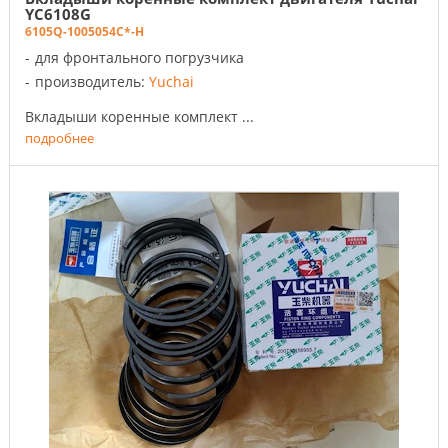
YC6108G
6105Q-1005054C*-H
для фронтального погрузчика
производитель:
Yuchai
Вкладыши коренные комплект ...
подробнее