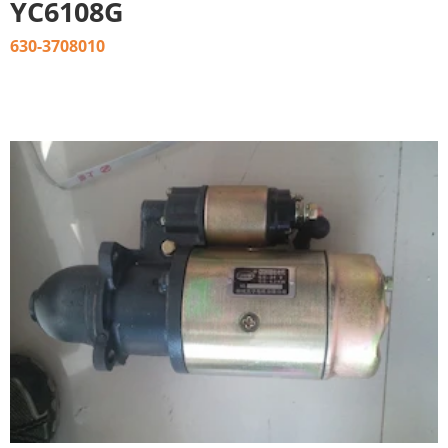
YC6108G
630-3708010