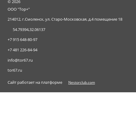
©
2026
ООО "Тор+"
214012, г.Смоленск, ул. Старо-Московская, д.4 помещение 18
54.79394,32.06137
+7 915 648-80-97
+7 481 226-84-94
info@tor67.ru
tor67.ru
Сайт работает на платформе
Nestorclub.com