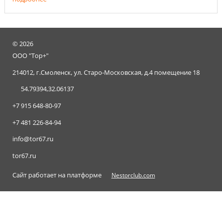
©
2026
ООО "Тор+"
214012, г.Смоленск, ул. Старо-Московская, д.4 помещение 18
54.79394,32.06137
+7 915 648-80-97
+7 481 226-84-94
info@tor67.ru
tor67.ru
Сайт работает на платформе
Nestorclub.com