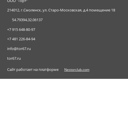
ООО "Тор+"
214012, г.Смоленск, ул. Старо-Московская, д.4 помещение 18
54.79394,32.06137
+7 915 648-80-97
+7 481 226-84-94
info@tor67.ru
tor67.ru
Сайт работает на платформе
Nestorclub.com